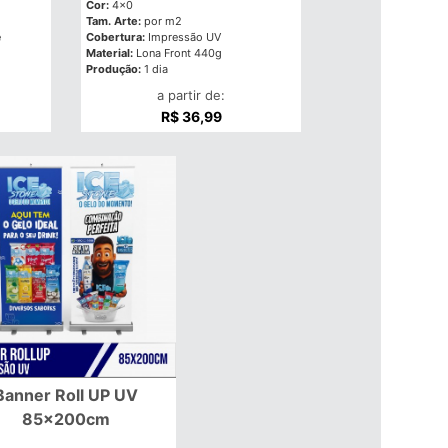
Cor:
4x0
Tam. Arte:
por m2
e
Cobertura:
Impressão UV
Material:
Lona Front 440g
Produção:
1 dia
a partir de:
R$ 36,99
Banner Roll UP UV
85x200cm