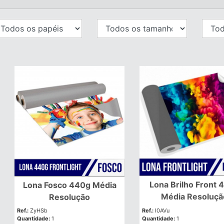
Lona Brilho Front 
Lona Fosco 440g Média
Média Resoluçã
Resolução
Ref.:
ZyHSb
Ref.:
I0AVu
Quantidade:
1
Quantidade:
1