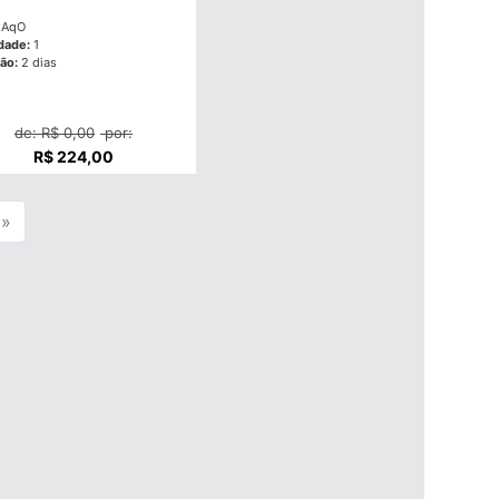
AqO
dade:
1
ão:
2 dias
de: R$ 0,00
por:
R$ 224,00
»