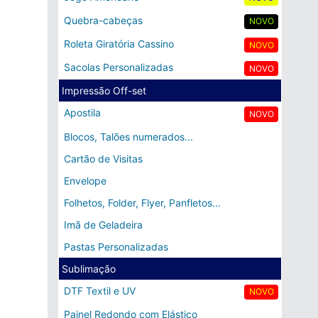
Quebra-cabeças
NOVO
Roleta Giratória Cassino
NOVO
Sacolas Personalizadas
NOVO
Impressão Off-set
Apostila
NOVO
Blocos, Talões numerados...
Cartão de Visitas
Envelope
Folhetos, Folder, Flyer, Panfletos...
Imã de Geladeira
Pastas Personalizadas
Sublimação
DTF Textil e UV
NOVO
Painel Redondo com Elástico