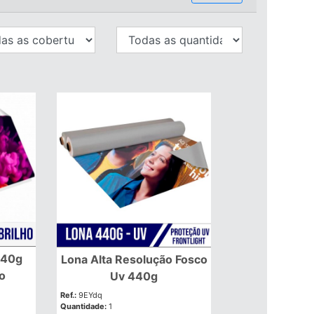
440g
Lona Alta Resolução Fosco
o
Uv 440g
Ref.:
9EYdq
Quantidade:
1