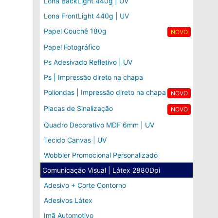
Lona BackLight 440g | UV
Lona FrontLight 440g | UV
Papel Couchê 180g
NOVO
Papel Fotográfico
Ps Adesivado Refletivo | UV
Ps | Impressão direto na chapa
Poliondas | Impressão direto na chapa
NOVO
Placas de Sinalização
NOVO
Quadro Decorativo MDF 6mm | UV
Tecido Canvas | UV
Wobbler Promocional Personalizado
Comunicação Visual | Látex 2880Dpi
Adesivo + Corte Contorno
Adesivos Látex
Imã Automotivo