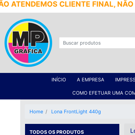
TE FINAL, NÃO CRIAMOS ARTES, SE
INÍCIO
A EMPRESA
IMPRES
COMO EFETUAR UMA CO
Home
Lona FrontLight 440g
L
TODOS OS PRODUTOS