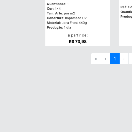
Quantidade:
1
Ref.:
fM
Cor:
4x4
Quanti
Tam. Arte:
por m2
Produç
Cobertura:
Impressão UV
Material:
Lona Front 440g
Produção:
1 dia
a partir de:
R$ 73,98
«
‹
1
›