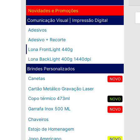
Novidades e Promoções
Comunicação Visual | Impressão Digital
Adesivos
Adesivo + Recorte
Lona FrontLight 440g
Lona BackLight 400g 1440dpi
Brindes Personalizados
Canetas
NOVO
Cartão Metálico Gravação Laser
Copo térmico 473ml
NOVO
Garrafa Inox 500 ML
NOVO
Chaveiros
Estojo de Homenagem
Jogo Americano
NOVO