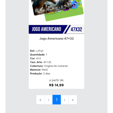
Jogo Americano 47x32
Ref.:
LtFqY
Quantidade:
1
Cor:
4x0
Tam. Arte:
47x32
Cobertura:
Original do material
Material:
PetG
Produção:
2 dias
a partir de:
R$ 14,99
«
‹
1
›
»